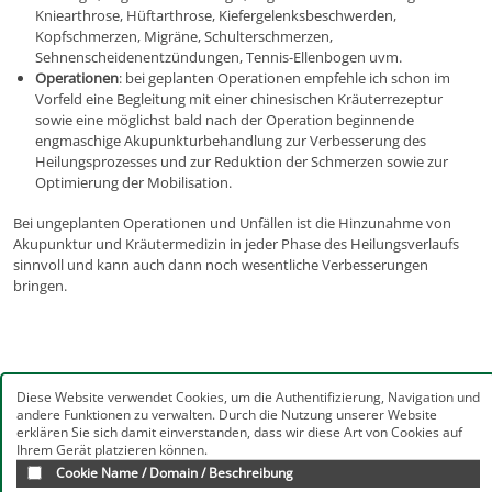
Kniearthrose, Hüftarthrose, Kiefergelenksbeschwerden,
Kopfschmerzen, Migräne, Schulterschmerzen,
Sehnenscheidenentzündungen, Tennis-Ellenbogen uvm.
Operationen
: bei geplanten Operationen empfehle ich schon im
Vorfeld eine Begleitung mit einer chinesischen Kräuterrezeptur
sowie eine möglichst bald nach der Operation beginnende
engmaschige Akupunkturbehandlung zur Verbesserung des
Heilungsprozesses und zur Reduktion der Schmerzen sowie zur
Optimierung der Mobilisation.
Bei ungeplanten Operationen und Unfällen ist die Hinzunahme von
Akupunktur und Kräutermedizin in jeder Phase des Heilungsverlaufs
sinnvoll und kann auch dann noch wesentliche Verbesserungen
bringen.
Diese Website verwendet Cookies, um die Authentifizierung, Navigation und
andere Funktionen zu verwalten. Durch die Nutzung unserer Website
Barbara Schmer - Ärztin
erklären Sie sich damit einverstanden, dass wir diese Art von Cookies auf
Ihrem Gerät platzieren können.
Privatpraxis
Cookie Name / Domain / Beschreibung
Zweibrückenstraße 15